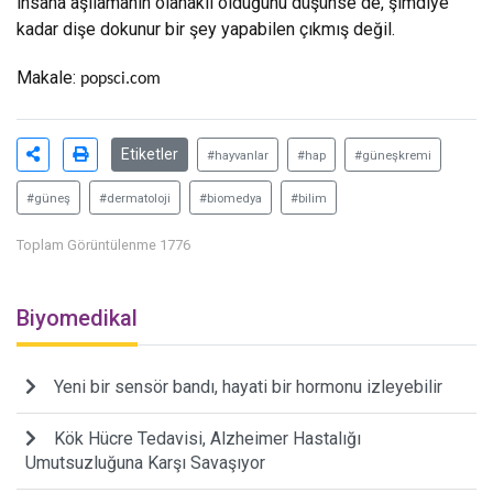
insana aşılamanın olanaklı olduğunu düşünse de, şimdiye
kadar dişe dokunur bir şey yapabilen çıkmış değil.
Makale:
popsci.com
Etiketler
#hayvanlar
#hap
#güneşkremi
#güneş
#dermatoloji
#biomedya
#bilim
Toplam Görüntülenme 1776
Biyomedikal
Yeni bir sensör bandı, hayati bir hormonu izleyebilir
Kök Hücre Tedavisi, Alzheimer Hastalığı
Umutsuzluğuna Karşı Savaşıyor