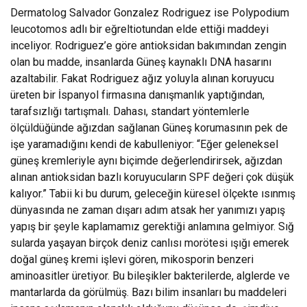
Dermatolog Salvador Gonzalez Rodriguez ise Polypodium
leucotomos adlı bir eğreltiotundan elde ettiği maddeyi
inceliyor. Rodriguez’e göre antioksidan bakımından zengin
olan bu madde, insanlarda Güneş kaynaklı DNA hasarını
azaltabilir. Fakat Rodriguez ağız yoluyla alınan koruyucu
üreten bir İspanyol firmasına danışmanlık yaptığından,
tarafsızlığı tartışmalı. Dahası, standart yöntemlerle
ölçüldüğünde ağızdan sağlanan Güneş korumasının pek de
işe yaramadığını kendi de kabulleniyor: “Eğer geleneksel
güneş kremleriyle aynı biçimde değerlendirirsek, ağızdan
alınan antioksidan bazlı koruyucuların SPF değeri çok düşük
kalıyor.” Tabii ki bu durum, geleceğin küresel ölçekte ısınmış
dünyasında ne zaman dışarı adım atsak her yanımızı yapış
yapış bir şeyle kaplamamız gerektiği anlamına gelmiyor. Sığ
sularda yaşayan birçok deniz canlısı morötesi ışığı emerek
doğal güneş kremi işlevi gören, mikosporin benzeri
aminoasitler üretiyor. Bu bileşikler bakterilerde, alglerde ve
mantarlarda da görülmüş. Bazı bilim insanları bu maddeleri