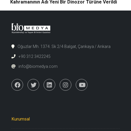
Kahramanının Adı Yeni Bir Dinozor Türüne Verildi
Oğuzlar Mh. 1374. Sk 2/4 Balgat, Çankaya / Ankara
+90 312 3422245
info@biomedya.com
Kurumsal