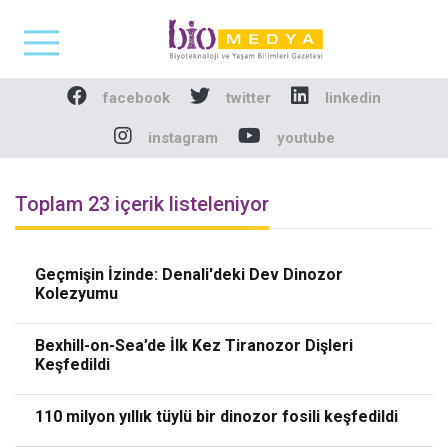
Biomedya - Biyotekno
facebook
twitter
linkedin
instagram
youtube
Toplam 23 içerik listeleniyor
Geçmişin İzinde: Denali'deki Dev Dinozor
Kolezyumu
Bexhill-on-Sea’de İlk Kez Tiranozor Dişleri
Keşfedildi
110 milyon yıllık tüylü bir dinozor fosili keşfedildi