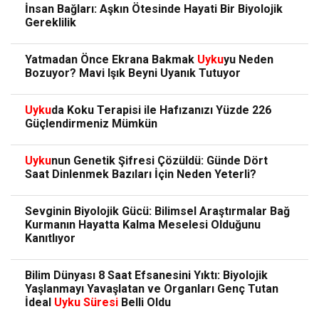
İnsan Bağları: Aşkın Ötesinde Hayati Bir Biyolojik
Gereklilik
Yatmadan Önce Ekrana Bakmak
Uyku
yu Neden
Bozuyor? Mavi Işık Beyni Uyanık Tutuyor
Uyku
da Koku Terapisi ile Hafızanızı Yüzde 226
Güçlendirmeniz Mümkün
Uyku
nun Genetik Şifresi Çözüldü: Günde Dört
Saat Dinlenmek Bazıları İçin Neden Yeterli?
Sevginin Biyolojik Gücü: Bilimsel Araştırmalar Bağ
Kurmanın Hayatta Kalma Meselesi Olduğunu
Kanıtlıyor
Bilim Dünyası 8 Saat Efsanesini Yıktı: Biyolojik
Yaşlanmayı Yavaşlatan ve Organları Genç Tutan
İdeal
Uyku
Süresi
Belli Oldu