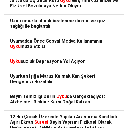
Art Arda Üç Gece Kötü
Uyku
Geçirmek Zihinsel Ve
Fiziksel Bozulmaya Neden Oluyor
Uzun ömürlü olmak beslenme düzeni ve göz
sağlığı ile bağlantılı
Uyumadan Önce Sosyal Medya Kullanımının
Uyku
muza Etkisi
Uyku
suzluk Depresyona Yol Açıyor
Uyurken Işığa Maruz Kalmak Kan Şekeri
Dengemizi Bozabilir
Beyin Temizliği Derin
Uyku
da Gerçekleşiyor:
Alzheimer Riskine Karşı Doğal Kalkan
12 Bin Çocuk Üzerinde Yapılan Araştırma Kanıtladı:
Aşırı Ekran
Süresi
Beyin Yapısını Fiziksel Olarak
Değiştirerek DEHB ve Anksiyeteyi Tetikliyor