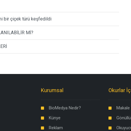
i bir çiçek türü keşfedildi
ANILABİLİR Mİ?
ERİ
Kurumsal
Okurlar İç
BioMedya Nedir?
Makale 
Künye
Gönüllü
Reklam
Okuyuc