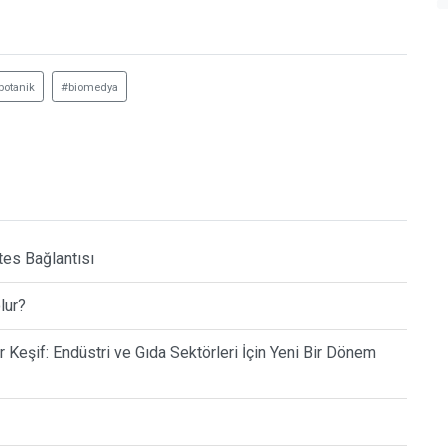
botanik
#biomedya
tes Bağlantısı
lur?
r Keşif: Endüstri ve Gıda Sektörleri İçin Yeni Bir Dönem