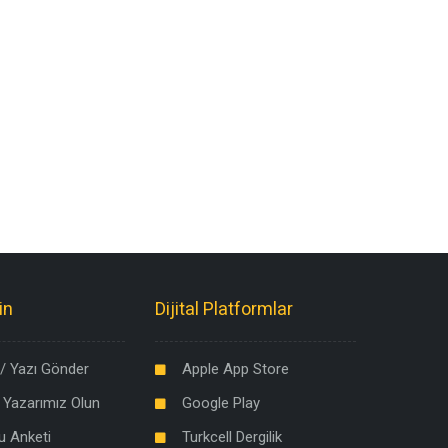
in
Dijital Platformlar
/ Yazı Gönder
Apple App Store
 Yazarımız Olun
Google Play
u Anketi
Turkcell Dergilik