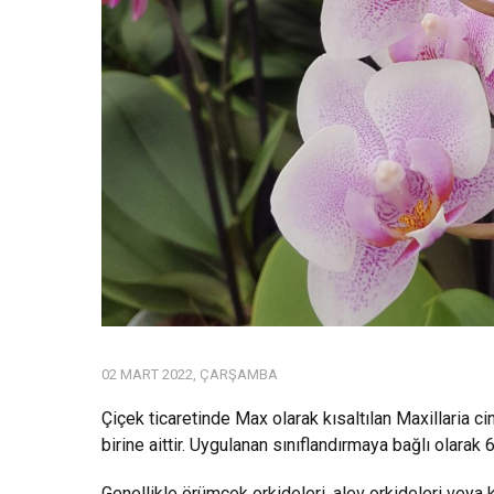
02 MART 2022, ÇARŞAMBA
Çiçek ticaretinde Max olarak kısaltılan Maxillaria ci
birine aittir. Uygulanan sınıflandırmaya bağlı olarak 6
Genellikle örümcek orkideleri, alev orkideleri veya ka