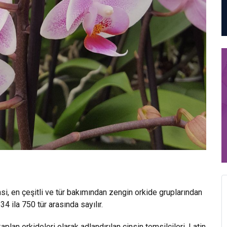
nsi, en çeşitli ve tür bakımından zengin orkide gruplarından
34 ila 750 tür arasında sayılır.
plan orkideleri olarak adlandırılan cinsin temsilcileri, Latin