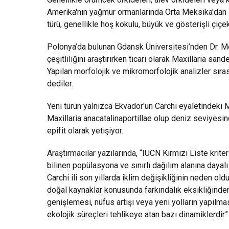
Amerika'nın yağmur ormanlarında Orta Meksika'dan Bol
türü, genellikle hoş kokulu, büyük ve gösterişli çiçek
Polonya’da bulunan Gdansk Üniversitesi’nden Dr. Mo
çeşitliliğini araştırırken ticari olarak Maxillaria sand
Yapılan morfolojik ve mikromorfolojik analizler sıra
dediler.
Yeni türün yalnızca Ekvador'un Carchi eyaletindeki
Maxillaria anacatalinaportillae olup deniz seviyes
epifit olarak yetişiyor.
Araştırmacılar yazılarında, “IUCN Kırmızı Liste kriter
bilinen popülasyona ve sınırlı dağılım alanına dayalı o
Carchi ili son yıllarda iklim değişikliğinin neden o
doğal kaynaklar konusunda farkındalık eksikliğinden
genişlemesi, nüfus artışı veya yeni yolların yapılm
ekolojik süreçleri tehlikeye atan bazı dinamiklerdir”