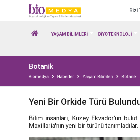
Biomedya - Biyotekno
Bizi
YAŞAM BİLİMLERİ
BİYOTEKNOLOJİ
Botanik
Biomedya
Haberler
Yaşam Bilimleri
Botanik
Yeni Bir Orkide Türü Bulund
Bilim insanları, Kuzey Ekvador'un bulu
Maxillaria'nın yeni bir türünü tanımladılar.