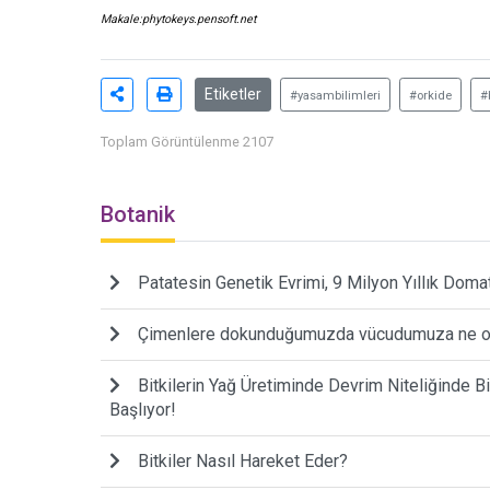
Makale:
phytokeys.pensoft.net
Etiketler
#yasambilimleri
#orkide
#
Toplam Görüntülenme 2107
Botanik
Patatesin Genetik Evrimi, 9 Milyon Yıllık Doma
Çimenlere dokunduğumuzda vücudumuza ne o
Bitkilerin Yağ Üretiminde Devrim Niteliğinde Bi
Başlıyor!
Bitkiler Nasıl Hareket Eder?