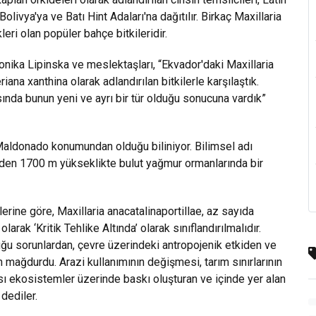
ivya'ya ve Batı Hint Adaları'na dağıtılır. Birkaç Maxillaria
leri olan popüler bahçe bitkileridir.
nika Lipinska ve meslektaşları, “Ekvador'daki Maxillaria
eriana xanthina olarak adlandırılan bitkilerle karşılaştık.
sında bunun yeni ve ayrı bir tür olduğu sonucuna vardık”
 Maldonado konumundan olduğu biliniyor. Bilimsel adı
inden 1700 m yükseklikte bulut yağmur ormanlarında bir
lerine göre, Maxillaria anacatalinaportillae, az sayıda
larak ‘Kritik Tehlike Altında’ olarak sınıflandırılmalıdır.
lduğu sorunlardan, çevre üzerindeki antropojenik etkiden ve
 mağdurdu. Arazi kullanımının değişmesi, tarım sınırlarının
ası ekosistemler üzerinde baskı oluşturan ve içinde yer alan
 dediler.