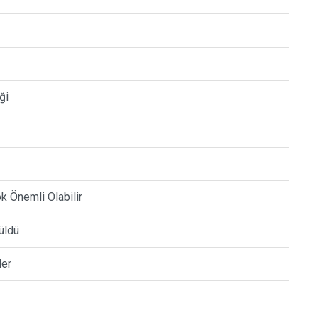
ği
k Önemli Olabilir
üldü
ler