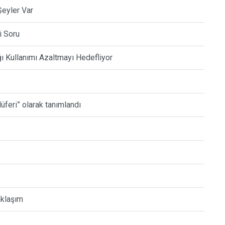
Şeyler Var
i Soru
ğı Kullanımı Azaltmayı Hedefliyor
lüferi” olarak tanımlandı
aklaşım