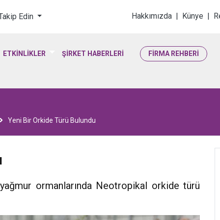
loji & Yaşam Bilimler
Hakkımızda
|
Künye
|
R
 Takip Edin
ETKİNLİKLER
ŞİRKET HABERLERİ
FİRMA REHBERİ
Yeni Bir Orkide Türü Bulundu
u
t yağmur ormanlarında Neotropikal orkide türü