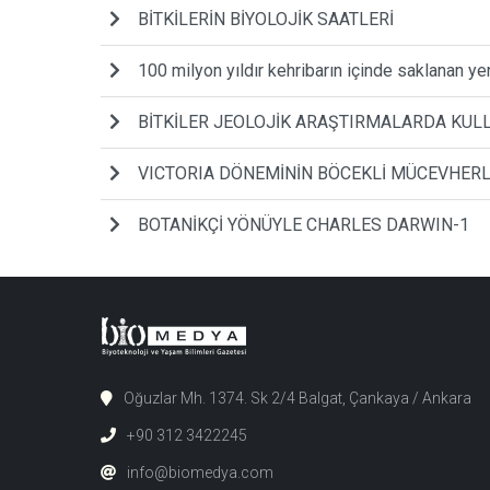
BİTKİLERİN BİYOLOJİK SAATLERİ
100 milyon yıldır kehribarın içinde saklanan yen
BİTKİLER JEOLOJİK ARAŞTIRMALARDA KULL
VICTORIA DÖNEMİNİN BÖCEKLİ MÜCEVHERL
BOTANİKÇİ YÖNÜYLE CHARLES DARWIN-1
Oğuzlar Mh. 1374. Sk 2/4 Balgat, Çankaya / Ankara
+90 312 3422245
info@biomedya.com