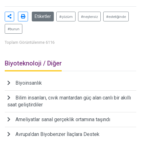
Etiketler
#çözüm
#neştersiz
#estetiğinde
#burun
Toplam Görüntülenme 6116
Biyoteknoloji / Diğer
Biyoinsanlık
Bilim insanları, cıvık mantardan güç alan canlı bir akıllı
saat geliştirdiler
Ameliyatlar sanal gerçeklik ortamına taşındı
Avrupa’dan Biyobenzer İlaçlara Destek