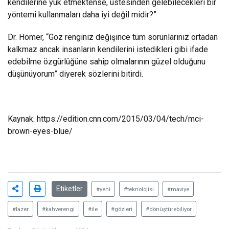
kendilerine yük etmektense, üstesinden gelebilecekleri bir
yöntemi kullanmaları daha iyi değil midir?”
Dr. Homer, “Göz renginiz değişince tüm sorunlarınız ortadan
kalkmaz ancak insanların kendilerini istedikleri gibi ifade
edebilme özgürlüğüne sahip olmalarının güzel olduğunu
düşünüyorum” diyerek sözlerini bitirdi.
Kaynak: https://edition.cnn.com/2015/03/04/tech/mci-
brown-eyes-blue/
Etiketler
#yeni
#teknolojisi
#maviye
#lazer
#kahverengi
#ile
#gözleri
#dönüştürebiliyor