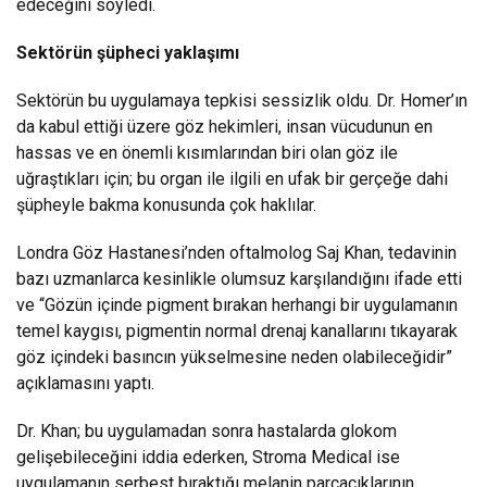
edeceğini söyledi.
Sektörün şüpheci yaklaşımı
Sektörün bu uygulamaya tepkisi sessizlik oldu. Dr. Homer’ın
da kabul ettiği üzere göz hekimleri, insan vücudunun en
hassas ve en önemli kısımlarından biri olan göz ile
uğraştıkları için; bu organ ile ilgili en ufak bir gerçeğe dahi
şüpheyle bakma konusunda çok haklılar.
Londra Göz Hastanesi’nden oftalmolog Saj Khan, tedavinin
bazı uzmanlarca kesinlikle olumsuz karşılandığını ifade etti
ve “Gözün içinde pigment bırakan herhangi bir uygulamanın
temel kaygısı, pigmentin normal drenaj kanallarını tıkayarak
göz içindeki basıncın yükselmesine neden olabileceğidir”
açıklamasını yaptı.
Dr. Khan; bu uygulamadan sonra hastalarda glokom
gelişebileceğini iddia ederken, Stroma Medical ise
uygulamanın serbest bıraktığı melanin parçacıklarının