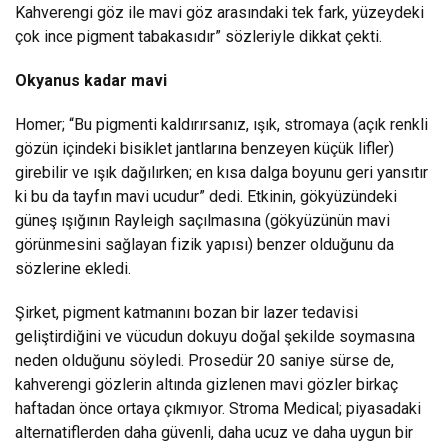
Kahverengi göz ile mavi göz arasındaki tek fark, yüzeydeki
çok ince pigment tabakasıdır” sözleriyle dikkat çekti.
Okyanus kadar mavi
Homer; “Bu pigmenti kaldırırsanız, ışık, stromaya (açık renkli
gözün içindeki bisiklet jantlarına benzeyen küçük lifler)
girebilir ve ışık dağılırken; en kısa dalga boyunu geri yansıtır
ki bu da tayfın mavi ucudur” dedi. Etkinin, gökyüzündeki
güneş ışığının Rayleigh saçılmasına (gökyüzünün mavi
görünmesini sağlayan fizik yapısı) benzer olduğunu da
sözlerine ekledi.
Şirket, pigment katmanını bozan bir lazer tedavisi
geliştirdiğini ve vücudun dokuyu doğal şekilde soymasına
neden olduğunu söyledi. Prosedür 20 saniye sürse de,
kahverengi gözlerin altında gizlenen mavi gözler birkaç
haftadan önce ortaya çıkmıyor. Stroma Medical; piyasadaki
alternatiflerden daha güvenli, daha ucuz ve daha uygun bir