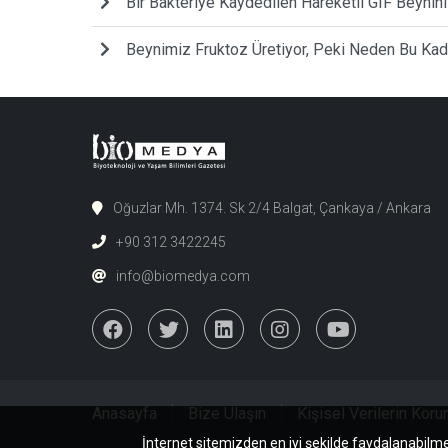
Bir Bakteriye Kaydedilen Hareketli GIF Beynini
Beynimiz Fruktoz Üretiyor, Peki Neden Bu Ka
Oğuzlar Mh. 1374. Sk 2/4 Balgat, Çankaya / Ankara
+90 312 3422245
info@biomedya.com
Anasayfa
Bize Ulaşın
Kişisel Verilerin Kor
İnternet sitemizden en iyi şekilde faydalanabilme