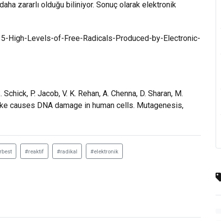
aha zararlı olduğu biliniyor. Sonuç olarak elektronik
5-High-Levels-of-Free-Radicals-Produced-by-Electronic-
S. Schick, P. Jacob, V. K. Rehan, A. Chenna, D. Sharan, M.
smoke causes DNA damage in human cells. Mutagenesis,
rbest
#reaktif
#radikal
#elektronik