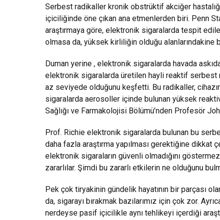
Serbest radikaller kronik obstrüktif akciğer hastalığ
içiciliğinde öne çıkan ana etmenlerden biri. Penn S
araştırmaya göre, elektronik sigaralarda tespit edil
olmasa da, yüksek kirliliğin olduğu alanlarındakine
Duman yerine , elektronik sigaralarda havada askıda k
elektronik sigaralarda üretilen hayli reaktif serbest
az seviyede olduğunu keşfetti. Bu radikaller, cihazın
sigaralarda aerosoller içinde bulunan yüksek reaktiv
Sağlığı ve Farmakolojisi Bölümü’nden Profesör John 
Prof. Richie elektronik sigaralarda bulunan bu serbest
daha fazla araştırma yapılması gerektiğine dikkat çe
elektronik sigaraların güvenli olmadığını göstermez 
zararlılar. Şimdi bu zararlı etkilerin ne olduğunu bulma
Pek çok tiryakinin gündelik hayatının bir parçası ol
da, sigarayı bırakmak bazılarımız için çok zor. Ayrıc
nerdeyse pasif içicilikle aynı tehlikeyi içerdiği araş