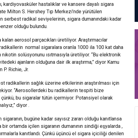
ı, kardiyovasküler hastalıklar ve kansere dayalı sigara
tate Milton S. Hershey Tıp Merkezi’nde yürütülen
en serbest radikal seviyelerinin, sigara dumanındaki kadar
 benzer olduğu bulundu.
alan aerosol parçacıkları üretiliyor. Araştırmacılar
 radikallerin normal sigaralara oranla 1000 ila 100 kat daha
 nikotin solüsyonunu ısıtmasıyla üretiliyor. “Bu elektronik
itedeki ajanların olduğuna dair ilk araştırma,” diyor Kamu
P. Richie, Jr.
 radikallerin sağlık üzerine etkilerinin araştırılması için
kiyor. “Aerosollerdeki bu radikallerin tespiti bize
çünkü, bu sigaralar tütün içermiyor. Potansiyel olarak
lıyız,” diyor .
an sigaranın, bugüne kadar sayısız zararı olduğu kanıtlansa
a bir ortamda içilen sigaranın dumanının sindiği eşyalarda ,
tırmalarla kanıtlandı. Çünkü üçüncü el sigara içiciliği denilen