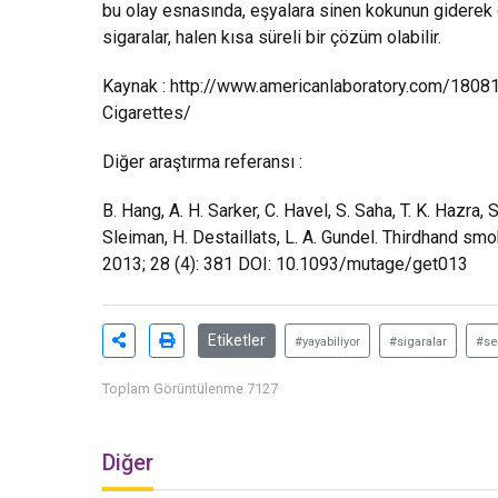
bu olay esnasında, eşyalara sinen kokunun giderek d
sigaralar, halen kısa süreli bir çözüm olabilir.
Kaynak :
http://www.americanlaboratory.com/18081
Cigarettes/
Diğer araştırma referansı :
B. Hang, A. H. Sarker, C. Havel, S. Saha, T. K. Hazra, 
Sleiman, H. Destaillats, L. A. Gundel. Thirdhand 
2013; 28 (4): 381 DOI: 10.1093/mutage/get013
Etiketler
#yayabiliyor
#sigaralar
#se
Toplam Görüntülenme 7127
Diğer