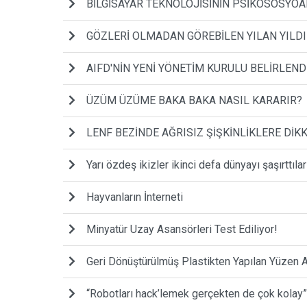
BİLGİSAYAR TEKNOLOJİSİNİN PSİKOSOSYOA
GÖZLERİ OLMADAN GÖREBİLEN YILAN YILDI
AIFD'NİN YENİ YÖNETİM KURULU BELİRLEND
ÜZÜM ÜZÜME BAKA BAKA NASIL KARARIR?
LENF BEZİNDE AĞRISIZ ŞİŞKİNLİKLERE DİKK
Yarı özdeş ikizler ikinci defa dünyayı şaşırttılar
Hayvanların İnterneti
Minyatür Uzay Asansörleri Test Ediliyor!
Geri Dönüştürülmüş Plastikten Yapılan Yüzen 
“Robotları hack’lemek gerçekten de çok kolay”