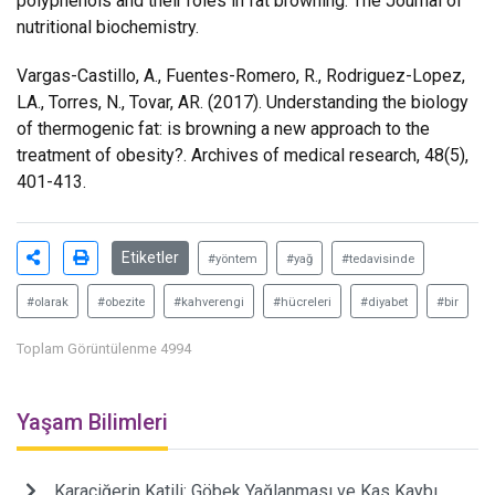
polyphenols and their roles in fat browning. The Journal of
nutritional biochemistry.
Vargas-Castillo, A., Fuentes-Romero, R., Rodriguez-Lopez,
LA., Torres, N., Tovar, AR. (2017). Understanding the biology
of thermogenic fat: is browning a new approach to the
treatment of obesity?. Archives of medical research, 48(5),
401-413.
Etiketler
#yöntem
#yağ
#tedavisinde
#olarak
#obezite
#kahverengi
#hücreleri
#diyabet
#bir
Toplam Görüntülenme 4994
Yaşam Bilimleri
Karaciğerin Katili: Göbek Yağlanması ve Kas Kaybı