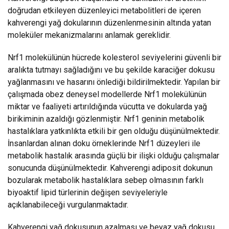
doğrudan etkileyen düzenleyici metabolitleri de içeren
kahverengi yağ dokularının düzenlenmesinin altında yatan
moleküler mekanizmalarını anlamak gereklidir.
Nrf1 molekülünün hücrede kolesterol seviyelerini güvenli bir
aralıkta tutmayı sağladığını ve bu şekilde karaciğer dokusu
yağlanmasını ve hasarını önlediği bildirilmektedir. Yapılan bir
çalışmada obez deneysel modellerde Nrf1 molekülünün
miktar ve faaliyeti artırıldığında vücutta ve dokularda yağ
birikiminin azaldığı gözlenmiştir. Nrf1 geninin metabolik
hastalıklara yatkınlıkta etkili bir gen olduğu düşünülmektedir.
İnsanlardan alınan doku örneklerinde Nrf1 düzeyleri ile
metabolik hastalık arasında güçlü bir ilişki olduğu çalışmalar
sonucunda düşünülmektedir. Kahverengi adiposit dokunun
bozularak metabolik hastalıklara sebep olmasının farklı
biyoaktif lipid türlerinin değişen seviyeleriyle
açıklanabileceği vurgulanmaktadır.
Kahverengi yağ dokusunun azalması ve beyaz yağ dokusu