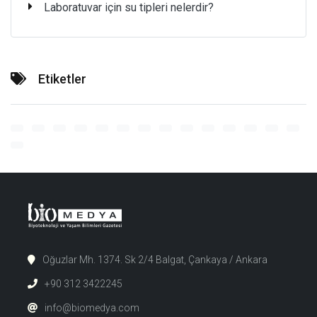
Laboratuvar için su tipleri nelerdir?
Etiketler
Oğuzlar Mh. 1374. Sk 2/4 Balgat, Çankaya / Ankara
+90 312 3422245
info@biomedya.com