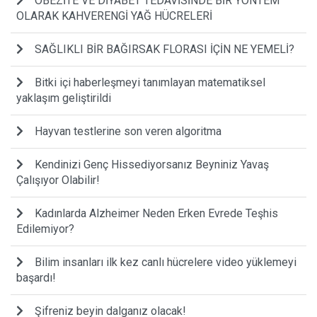
OBEZİTE VE DİYABET TEDAVİSİNDE BİR YÖNTEM
OLARAK KAHVERENGİ YAĞ HÜCRELERİ
SAĞLIKLI BİR BAĞIRSAK FLORASI İÇİN NE YEMELİ?
Bitki içi haberleşmeyi tanımlayan matematiksel
yaklaşım geliştirildi
Hayvan testlerine son veren algoritma
Kendinizi Genç Hissediyorsanız Beyniniz Yavaş
Çalışıyor Olabilir!
Kadınlarda Alzheimer Neden Erken Evrede Teşhis
Edilemiyor?
Bilim insanları ilk kez canlı hücrelere video yüklemeyi
başardı!
Şifreniz beyin dalganız olacak!