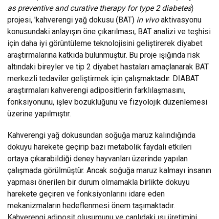
as preventive and curative therapy for type 2 diabetes
)
projesi, 'kahverengi yağ dokusu (BAT)
in vivo
aktivasyonu
konusundaki anlayışın öne çıkarılması, BAT analizi ve teşhisi
için daha iyi görüntüleme teknolojisini geliştirerek diyabet
araştırmalarına katkıda bulunmuştur. Bu proje ışığında risk
altındaki bireyler ve tip 2 diyabet hastaları amaçlanarak BAT
merkezli tedaviler geliştirmek için çalışmaktadır. DIABAT
araştırmaları kahverengi adipositlerin farklılaşmasını,
fonksiyonunu, işlev bozukluğunu ve fizyolojik düzenlemesi
üzerine yapılmıştır.
Kahverengi yağ dokusundan soğuğa maruz kalındığında
dokuyu harekete geçirip bazı metabolik faydalı etkileri
ortaya çıkarabildiği deney hayvanları üzerinde yapılan
çalışmada görülmüştür. Ancak soğuğa maruz kalmayı insanın
yapması önerilen bir durum olmamakla birlikte dokuyu
harekete geçiren ve fonksiyonlarını idare eden
mekanizmaların hedeflenmesi önem taşımaktadır.
Kahverengi adiposit oluşumunu ve canlıdaki ısı üretimini