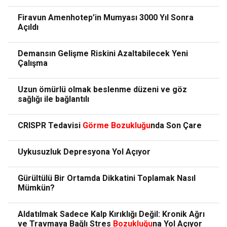
Firavun Amenhotep’in Mumyası 3000 Yıl Sonra
Açıldı
Demansın Gelişme Riskini Azaltabilecek Yeni
Çalışma
Uzun ömürlü olmak beslenme düzeni ve göz
sağlığı ile bağlantılı
CRISPR Tedavisi
Görme
Bozukluğu
nda Son Çare
Uykusuzluk Depresyona Yol Açıyor
Gürültülü Bir Ortamda Dikkatini Toplamak Nasıl
Mümkün?
Aldatılmak Sadece Kalp Kırıklığı Değil: Kronik Ağrı
ve Travmaya Bağlı Stres
Bozukluğu
na Yol Açıyor