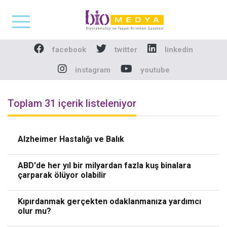
Biomedya - Biyotekno
facebook
twitter
linkedin
instagram
youtube
Toplam 31 içerik listeleniyor
Alzheimer Hastalığı ve Balık
ABD'de her yıl bir milyardan fazla kuş binalara
çarparak ölüyor olabilir
Kıpırdanmak gerçekten odaklanmanıza yardımcı
olur mu?