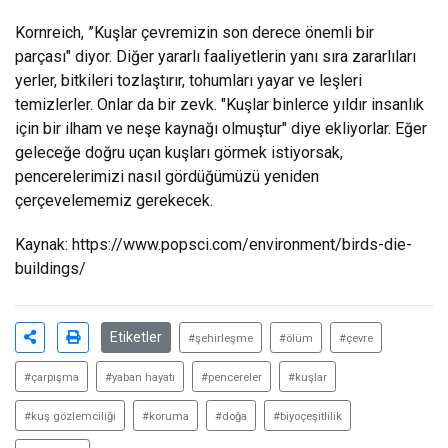
Kornreich, ”Kuşlar çevremizin son derece önemli bir
parçası" diyor. Diğer yararlı faaliyetlerin yanı sıra zararlıları
yerler, bitkileri tozlaştırır, tohumları yayar ve leşleri
temizlerler. Onlar da bir zevk. "Kuşlar binlerce yıldır insanlık
için bir ilham ve neşe kaynağı olmuştur" diye ekliyorlar. Eğer
geleceğe doğru uçan kuşları görmek istiyorsak,
pencerelerimizi nasıl gördüğümüzü yeniden
çerçevelememiz gerekecek.
Kaynak:
https://www.popsci.com/environment/birds-die-
buildings/
Etiketler
#şehirleşme
#ölüm
#çevre
#çarpışma
#yaban hayatı
#pencereler
#kuşlar
#kuş gözlemciliği
#koruma
#doğa
#biyoçeşitlilik