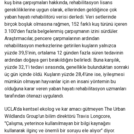
kuş bina çarpışmaları hakkında, rehabilitasyon lisans
gerekliliklerine uygun olarak, ellerinden geldiğince çok
yaban hayatı rehabilitörü verisi derledi. Veri setlerinde
birçok boşluk olmasına rağmen, 152 farklı kuş türünü içeren
3.100'den fazla belgelenmiş çarpışmanın izini sürdüler.
Araştırmacılar, pencere çarpmalarının ardından
rehabilitasyon merkezlerine getirilen kuşların yalnızca
yüzde 39,5'inin, ortalama 12 günden fazla süren tedavinin
ardından doğaya geri bırakıldığını belirledi. Buna karşılık,
yüzde 32,1'i tedavi sırasında, genellikle bulunduktan sonraki
üç gün içinde öldü. Kuşların yüzde 28,4'üne ise, iyileşmesi
mümkün olmayan hayvanlar için en insani yöntemin bu
olduğuna karar veren yaban hayatı rehabilitasyon uzmanları
tarafından ötenazi uygulandı.
UCLA'da kentsel ekolog ve kar amacı gütmeyen The Urban
Wildlands Group'un bilim direktörü Travis Longcore,
"Çalışma, yeterince kullanılmayan bir bilgi kaynağını
kullanarak ilginç ve önemli bir soruyu ele alıyor" diyor.