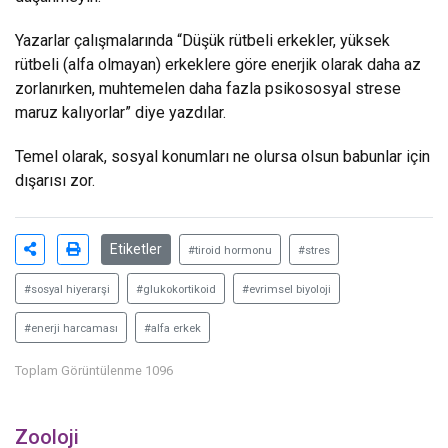
Yazarlar çalışmalarında “Düşük rütbeli erkekler, yüksek
rütbeli (alfa olmayan) erkeklere göre enerjik olarak daha az
zorlanırken, muhtemelen daha fazla psikososyal strese
maruz kalıyorlar” diye yazdılar.
Temel olarak, sosyal konumları ne olursa olsun babunlar için
dışarısı zor.
Etiketler
#tiroid hormonu
#stres
#sosyal hiyerarşi
#glukokortikoid
#evrimsel biyoloji
#enerji harcaması
#alfa erkek
Toplam Görüntülenme 1096
Zooloji