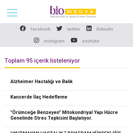
Biomedya - Biyotekno
facebook
twitter
linkedin
instagram
youtube
Toplam 95 içerik listeleniyor
Alzheimer Hastalığı ve Balık
Kanserde İlaç Hedefleme
"Örümceğe Benzeyen" Mitokondriyal Yapı Hücre
Genelinde Stres Tepkisini Başlatıyor.