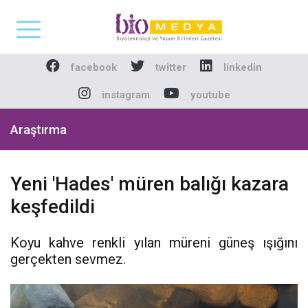
Biomedya - Biyotekno
facebook
twitter
linkedin
instagram
youtube
Araştırma
Yeni 'Hades' müren balığı kazara
keşfedildi
Koyu kahve renkli yılan müreni güneş ışığını
gerçekten sevmez.