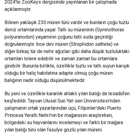
2024'te ZooKeys dergisinde yayınlanan bir çalışmada
açıklanmıştır.
Bilinen yaklaşık 230 müren türü vardır ve bunların çoğu tuzlu
deniz ortamlarında yaşar. Tatlı su müreninin (Gymnothorax
polyuranodon) yaşamının çoğunu tatlı suda geçirdiği
doğrulanmıştır. İnce dev müren (Strophidon sathete) ve
diğer birkaç tür de nehir ağızları gibi daha düşük tuzluluktaki
ortamları tolere edebilir ve zaman zaman bu ortamlara
girebilir. Bununla birlikte, özellikle tuzlu ve tatlı suyun karışık
olduğu bir haliç habitatına adapte olmuş çoğu müren
balığının nadir olduğu düşünülmektedir.
Bu yeni ve özellikle karanlık ahlaklı yılan balığı da tesadüfen
keşfedildi. Tayvan Ulusal Sun Yat-sen Üniversitesi'nden
çalışmanın ortak yazarlarından üçü, Filipinler'deki Puerto
Princesa Yeraltı Nehri'nin bir mağarasını araştırırken,
bölgedeki su hayvanlarını incelemeyi ve farklı bir mağara
yılan balığı türü olan fasulye gözlü yılan müreni