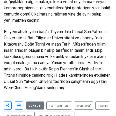
değişiklikleri algılamak için koku ve tat duyularına - veya
kemoresepsiyona - güvenebileceğini gösteriyor. yılan balığı
çamurda gömülü kalmasına rağmen yine de avını bulup
yenilmekten kaçınır.
Bu yeni ahlaki yılan balığı, Tayvan'daki Ulusal Sun Yat-sen
Üniversitesi, Batı Filipinler Üniversitesi ve Japonya'daki
Kitakyushu Doğa Tarihi ve İnsan Tarihi Müzesi'nden bilim
insanlarından oluşan bir ekip tarafından tanımlandı. Ekip,
korkutucu görünümünü ve karanlık ve bulanık yaşam alanını
vurgulamak için bu canlıya Yunan yeraltı tanrısı Hades'in
adını verdi. Bu fikir, aktör Ralph Fiennes'in Clash of the
Titans filminde canlandırdığı Hades karakterinden etkilenen
Ulusal Sun Yat-sen Üniversitesi'nden çalışmanın eş yazarı
Wen-Chien Huang'dan esinlenmiş
Etiketler
#çamurlu nehir
#yeni keşif
#tayvan
#kimyasal algılama
#düşük ışık adaptasyonu