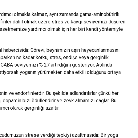
rdımcı olmakla kalmaz, aynı zamanda gama-aminobütirik
rfinler dahil olmak üzere stres ve kaygı seviyemizi düşüren
hissetmemize yardımcı olmak için her biri kendi yöntemiyle
 habercisidir. Görevi, beynimizin aşırı heyecanlanmasını
yaparken ne kadar korku, stres, endişe veya gerginlik
 GABA seviyemizi % 27 artırdığını gösteriyor. Aslında
istiyorsak yoganın yürümekten daha etkili olduğunu ortaya
in ve endorfinlerdir. Bu şekilde adlandırılırlar çünkü her
n, dopamin bizi ödüllendirir ve zevk almamızı sağlar. Bu
mcı olarak gerginliği azaltır.
cudumuzun strese verdiği tepkiyi azaltmasıdır. Bir yoga