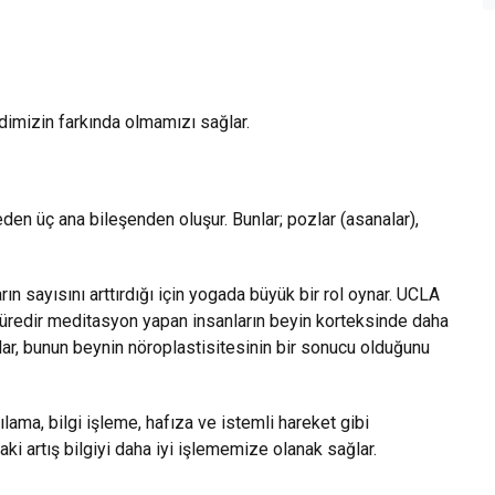
imizin farkında olmamızı sağlar.
eden üç ana bileşenden oluşur. Bunlar; pozlar (asanalar),
n sayısını arttırdığı için yogada büyük bir rol oynar. UCLA
n süredir meditasyon yapan insanların beyin korteksinde daha
ılar, bunun beynin nöroplastisitesinin bir sonucu olduğunu
ılama, bilgi işleme, hafıza ve istemli hareket gibi
ki artış bilgiyi daha iyi işlememize olanak sağlar.