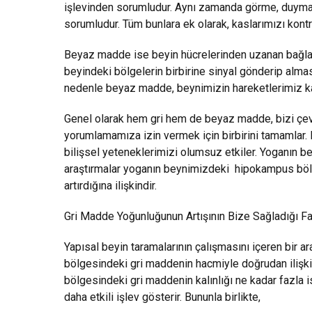
işlevinden sorumludur. Aynı zamanda görme, duyma
sorumludur. Tüm bunlara ek olarak, kaslarımızı kontr
Beyaz madde ise beyin hücrelerinden uzanan bağlantıl
beyindeki bölgelerin birbirine sinyal gönderip alması
nedenle beyaz madde, beynimizin hareketlerimiz ka
Genel olarak hem gri hem de beyaz madde, bizi ç
yorumlamamıza izin vermek için birbirini tamamlar. 
bilişsel yeteneklerimizi olumsuz etkiler. Yoganın b
araştırmalar yoganın beynimizdeki hipokampus böl
artırdığına ilişkindir.
Gri Madde Yoğunluğunun Artışının Bize Sağladığı F
Yapısal beyin taramalarının çalışmasını içeren bir ara
bölgesindeki gri maddenin hacmiyle doğrudan ilişkil
bölgesindeki gri maddenin kalınlığı ne kadar fazla 
daha etkili işlev gösterir. Bununla birlikte,