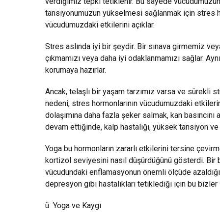
verdiğimiz tepki tetiklenir. Bu sayede vücudumuzun
tansiyonumuzun yükselmesi sağlanmak için stres hor
vücudumuzdaki etkilerini açıklar.
Stres aslında iyi bir şeydir. Bir sınava girmemiz v
çıkmamızı veya daha iyi odaklanmamızı sağlar. Aynı 
korumaya hazırlar.
Ancak, telaşlı bir yaşam tarzımız varsa ve sürekli str
nedeni, stres hormonlarının vücudumuzdaki etkilerini 
dolaşımına daha fazla şeker salmak, kan basıncını 
devam ettiğinde, kalp hastalığı, yüksek tansiyon ve 
Yoga bu hormonların zararlı etkilerini tersine çevi
kortizol seviyesini nasıl düşürdüğünü gösterdi. Bi
vücudundaki enflamasyonun önemli ölçüde azaldığı g
depresyon gibi hastalıkları tetiklediği için bu bizler 
ü Yoga ve Kaygı