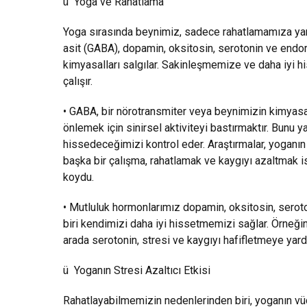
ü Yoga ve Rahatlama
Yoga sırasında beynimiz, sadece rahatlamamıza ya
asit (GABA), dopamin, oksitosin, serotonin ve endo
kimyasalları salgılar. Sakinleşmemize ve daha iyi 
çalışır.
• GABA, bir nörotransmiter veya beynimizin kimyasal
önlemek için sinirsel aktiviteyi bastırmaktır. Bunu 
hissedeceğimizi kontrol eder. Araştırmalar, yoganın
başka bir çalışma, rahatlamak ve kaygıyı azaltmak 
koydu.
• Mutluluk hormonlarımız dopamin, oksitosin, seroton
biri kendimizi daha iyi hissetmemizi sağlar. Örneği
arada serotonin, stresi ve kaygıyı hafifletmeye yardı
ü Yoganın Stresi Azaltıcı Etkisi
Rahatlayabilmemizin nedenlerinden biri, yoganın vü