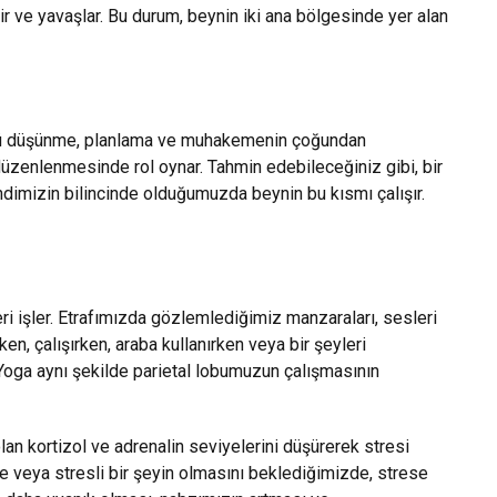
nir ve yavaşlar. Bu durum, beynin iki ana bölgesinde yer alan
ünkü düşünme, planlama ve muhakemenin çoğundan
 düzenlenmesinde rol oynar. Tahmin edebileceğiniz gibi, bir
ndimizin bilincinde olduğumuzda beynin bu kısmı çalışır.
i işler. Etrafımızda gözlemlediğimiz manzaraları, sesleri
ken, çalışırken, araba kullanırken veya bir şeyleri
 Yoga aynı şekilde parietal lobumuzun çalışmasının
an kortizol ve adrenalin seviyelerini düşürerek stresi
de veya stresli bir şeyin olmasını beklediğimizde, strese