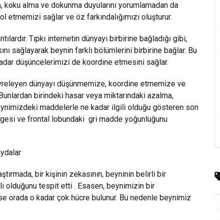
, koku alma ve dokunma duyularını yorumlamadan da
ol etmemizi sağlar ve öz farkındalığımızı oluşturur.
ardır. Tıpkı internetin dünyayı birbirine bağladığı gibi,
nı sağlayarak beynin farklı bölümlerini birbirine bağlar. Bu
dar düşüncelerimizi de koordine etmesini sağlar.
evreleyen dünyayı düşünmemize, koordine etmemize ve
Bunlardan birindeki hasar veya miktarındaki azalma,
eynimizdeki maddelerle ne kadar ilgili olduğu gösteren son
gesi ve frontal lobundaki gri madde yoğunluğunu
aydalar
ştırmada, bir kişinin zekasının, beyninin belirli bir
i olduğunu tespit etti . Esasen, beynimizin bir
ise orada o kadar çok hücre bulunur. Bu nedenle beynimiz