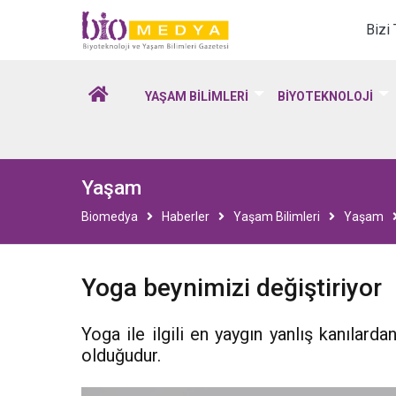
Biomedya - Biyotekno
Bizi
YAŞAM BİLİMLERİ
BİYOTEKNOLOJİ
Yaşam
Biomedya
Haberler
Yaşam Bilimleri
Yaşam
Yoga beynimizi değiştiriyor
Yoga ile ilgili en yaygın yanlış kanılarda
olduğudur.