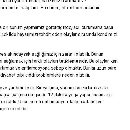
 daha uyanık olması, nabzımızın artması ve
monları salgılanır. Bu durum, stres hormonlarının
eya bir sunum yapmamız gerektiğinde, acil durumlarla başa
şekilde hayatımızı tehdit eden olaylar sırasında kendimizi
es altındaysak sağlığımız için zararlı olabilir. Bunun
sağlamak için farklı olayları tetiklemesidir. Bu olaylar, kan
artırmak ve enflamasyona sebep olmaktır. Bunlar uzun süre
diyabet gibi ciddi problemlere neden olabilir.
rmeye yardımcı olur. Bir çalışma, yoganın vücudumuzdaki
r başka çalışma da günde 12 dakika yoga yapan insanların
örüldü. Uzun süreli enflamasyon, kalp hastalığı ve
için önemlidir.