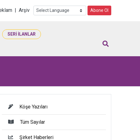
i
eklam
|
Arşiv
Abone Ol
SERİ İLANLAR
Köşe Yazıları
Tüm Sayılar
Şirket Haberleri