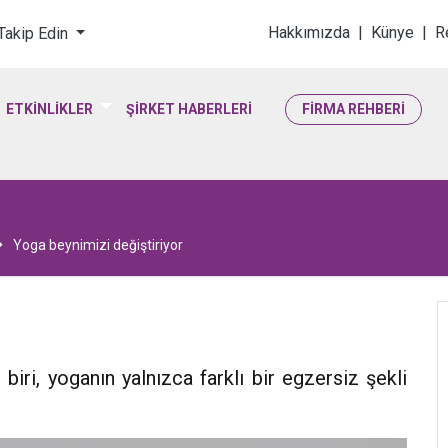
loji & Yaşam Bilimler
Hakkımızda
|
Künye
|
R
 Takip Edin
ETKİNLİKLER
ŞİRKET HABERLERİ
FİRMA REHBERİ
Yoga beynimizi değiştiriyor
n biri, yoganın yalnızca farklı bir egzersiz şekli