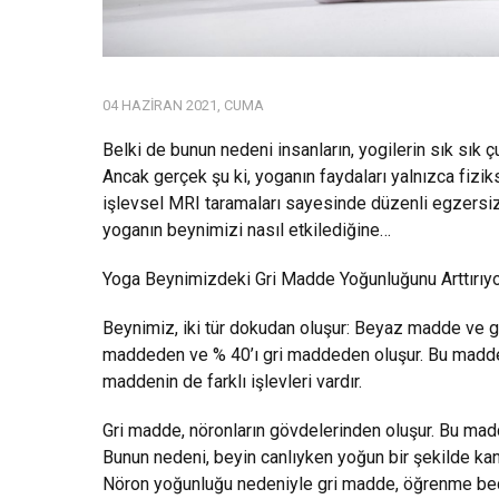
04 HAZIRAN 2021, CUMA
Belki de bunun nedeni insanların, yogilerin sık sık 
Ancak gerçek şu ki, yoganın faydaları yalnızca fizi
işlevsel MRI taramaları sayesinde düzenli egzersiz 
yoganın beynimizi nasıl etkilediğine…
Yoga Beynimizdeki Gri Madde Yoğunluğunu Arttırıy
Beynimiz, iki tür dokudan oluşur: Beyaz madde ve g
maddeden ve % 40’ı gri maddeden oluşur. Bu maddeler
maddenin de farklı işlevleri vardır.
Gri madde, nöronların gövdelerinden oluşur. Bu madd
Bunun nedeni, beyin canlıyken yoğun bir şekilde ka
Nöron yoğunluğu nedeniyle gri madde, öğrenme bece