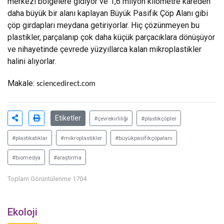
merkezi bölgelere gidiyor ve 1,6 milyon kilometre kareden
daha büyük bir alanı kaplayan Büyük Pasifik Çöp Alanı gibi
çöp girdapları meydana getiriyorlar. Hiç çözünmeyen bu
plastikler, parçalanıp çok daha küçük parçacıklara dönüşüyor
ve nihayetinde çevrede yüzyıllarca kalan mikroplastikler
halini alıyorlar.
Makale:
sciencedirect.com
Etiketler
#çevrekirliliği
#plastikçöpler
#plastikatıklar
#mikroplastikler
#büyükpasifikçöpalanı
#biomedya
#araştırma
Toplam Görüntülenme 1704
Ekoloji