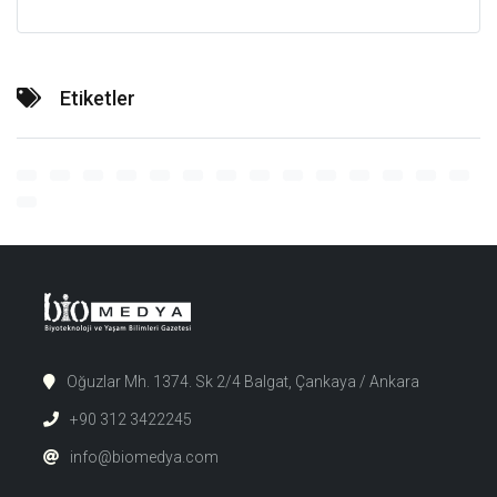
Etiketler
Oğuzlar Mh. 1374. Sk 2/4 Balgat, Çankaya / Ankara
+90 312 3422245
info@biomedya.com