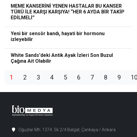
MEME KANSERİNİ YENEN HASTALAR BU KANSER
TÜRÜ İLE KARŞI KARŞIYA! “HER 6 AYDA BİR TAKİP
EDİLMELİ”
Yeni bir sensör bandı, hayati bir hormonu
izleyebilir
White Sands'deki Antik Ayak İzleri Son Buzul
Çağına Ait Olabilir
1
2
3
4
5
6
7
8
9
1
Oğuzlar Mh. 1374. Sk 2/4 Balgat, Çankaya / Ankara