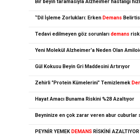
Bir beyin taramasıyla Alzheimer hastalığı hızl
‘’Dil İşleme Zorlukları: Erken
Demans
Belirti
Tedavi edilmeyen göz sorunları
demans
risk
Yeni Molekül Alzheimer'a Neden Olan Amiloid
Gül Kokusu Beyin Gri Maddesini Artırıyor
Zehirli "Protein Kümelerini" Temizlemek
De
Hayat Amacı Bunama Riskini %28 Azaltıyor
Beyninize en çok zarar veren abur cuburlar 
PEYNİR YEMEK
DEMANS
RİSKİNİ AZALTIYOR