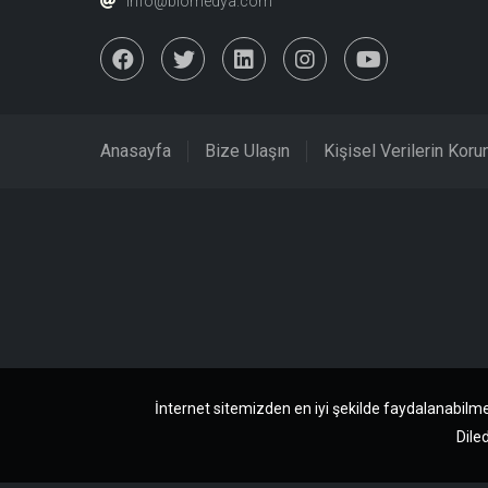
info@biomedya.com
Anasayfa
Bize Ulaşın
Kişisel Verilerin Kor
İnternet sitemizden en iyi şekilde faydalanabilme
Diled