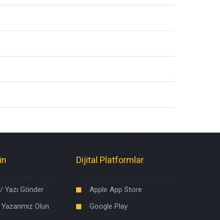
in
Dijital Platformlar
/ Yazı Gönder
Apple App Store
 Yazarımız Olun
Google Play