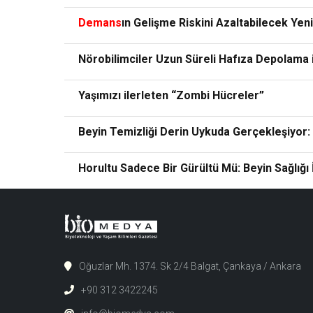
Demans
ın Gelişme Riskini Azaltabilecek Yen
Nörobilimciler Uzun Süreli Hafıza Depolama
Yaşımızı ilerleten “Zombi Hücreler”
Beyin Temizliği Derin Uykuda Gerçekleşiyor:
Horultu Sadece Bir Gürültü Mü: Beyin Sağlığı İ
Oğuzlar Mh. 1374. Sk 2/4 Balgat, Çankaya / Ankara
+90 312 3422245