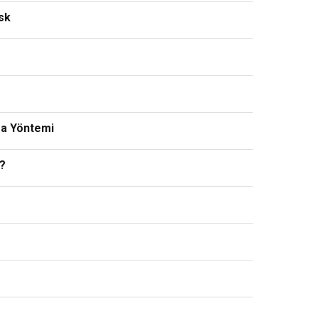
isk
ma Yöntemi
r?