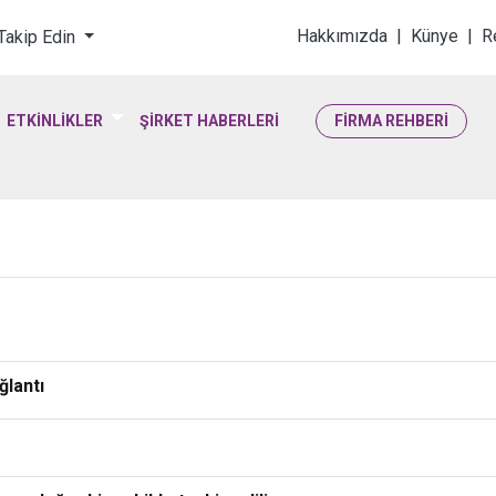
loji & Yaşam Bilimler
Hakkımızda
|
Künye
|
R
 Takip Edin
ETKİNLİKLER
ŞİRKET HABERLERİ
FİRMA REHBERİ
ğlantı