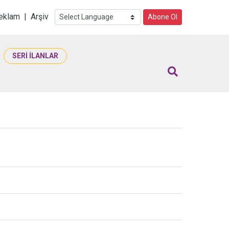
i
eklam
|
Arşiv
Abone Ol
SERİ İLANLAR