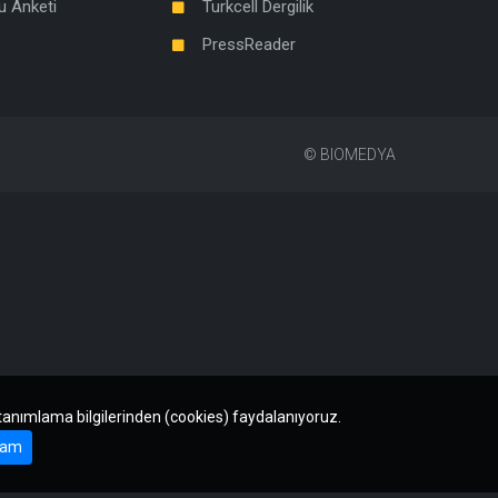
u Anketi
Turkcell Dergilik
PressReader
©
BIOMEDYA
 tanımlama bilgilerinden (cookies) faydalanıyoruz.
am