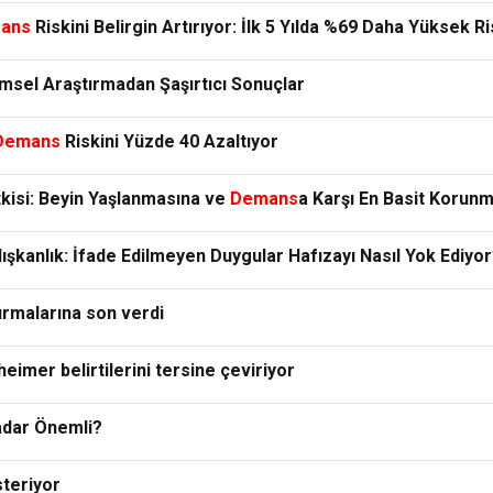
ans
Riskini Belirgin Artırıyor: İlk 5 Yılda %69 Daha Yüksek R
limsel Araştırmadan Şaşırtıcı Sonuçlar
Demans
Riskini Yüzde 40 Azaltıyor
kisi: Beyin Yaşlanmasına ve
Demans
a Karşı En Basit Korun
lışkanlık: İfade Edilmeyen Duygular Hafızayı Nasıl Yok Ediyo
ırmalarına son verdi
eimer belirtilerini tersine çeviriyor
adar Önemli?
steriyor