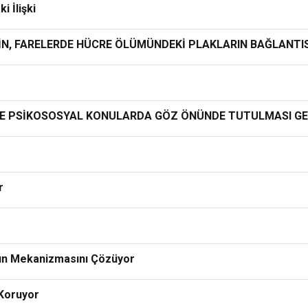
i İlişki
TEİN, FARELERDE HÜCRE ÖLÜMÜNDEKİ PLAKLARIN BAĞLANTI
ĞI VE PSİKOSOSYAL KONULARDA GÖZ ÖNÜNDE TUTULMASI G
r
ının Mekanizmasını Çözüyor
 Koruyor