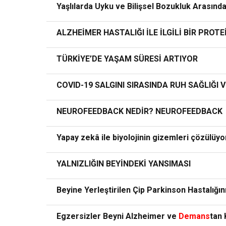
Yaşlılarda Uyku ve Bilişsel Bozukluk Arasındak
ALZHEİMER HASTALIĞI İLE İLGİLİ BİR PRO
TÜRKİYE’DE YAŞAM SÜRESİ ARTIYOR
COVID-19 SALGINI SIRASINDA RUH SAĞLI
NEUROFEEDBACK NEDİR? NEUROFEEDBACK
Yapay zekâ ile biyolojinin gizemleri çözülüyo
YALNIZLIĞIN BEYİNDEKİ YANSIMASI
Beyine Yerleştirilen Çip Parkinson Hastalığ
Egzersizler Beyni Alzheimer ve
Demans
tan