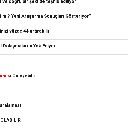
ı ve doğru bir şekilde teşhis ediliyor
si mi? Yeni Araştırma Sonuçları Gösteriyor’’
inizi yüzde 44 artırabilir
 Dolaşmalarını Yok Ediyor
mans
ı Önleyebilir
sıralaması
 OLABİLİR