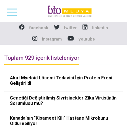
Biomedya - Biyotekno
facebook
twitter
linkedin
instagram
youtube
Toplam 929 içerik listeleniyor
Akut Myeloid Lösemi Tedavisi İçin Protein Freni
Geliştirildi
Genetiği Değiştirilmiş Sivrisinekler Zika Virüsünün
Sorumlusu mu?
Kanada'nın "Kisameet Kili" Hastane Mikrobunu
Öldürebiliyor