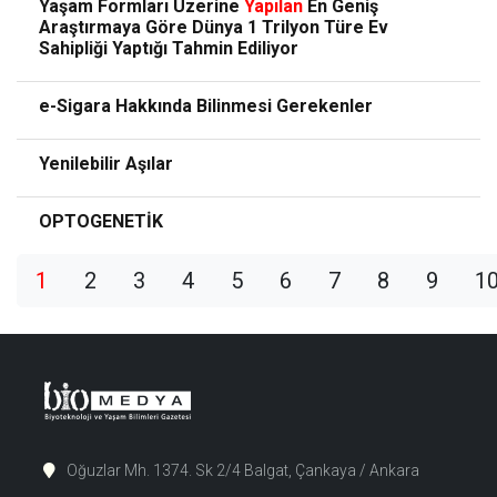
Yaşam Formları Üzerine
Yapılan
En Geniş
Araştırmaya Göre Dünya 1 Trilyon Türe Ev
Sahipliği Yaptığı Tahmin Ediliyor
e-Sigara Hakkında Bilinmesi Gerekenler
Yenilebilir Aşılar
OPTOGENETİK
1
2
3
4
5
6
7
8
9
1
Oğuzlar Mh. 1374. Sk 2/4 Balgat, Çankaya / Ankara