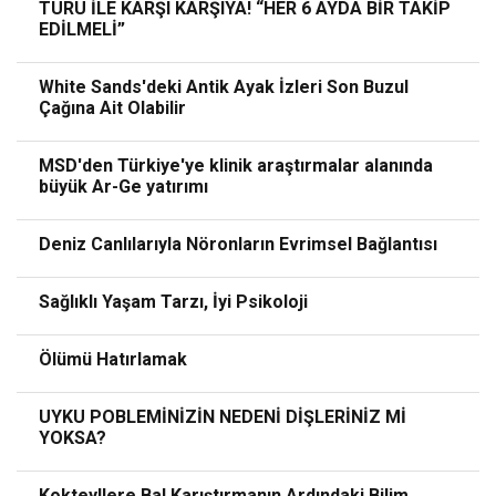
TÜRÜ İLE KARŞI KARŞIYA! “HER 6 AYDA BİR TAKİP
EDİLMELİ”
White Sands'deki Antik Ayak İzleri Son Buzul
Çağına Ait Olabilir
MSD'den Türkiye'ye klinik araştırmalar alanında
büyük Ar-Ge yatırımı
Deniz Canlılarıyla Nöronların Evrimsel Bağlantısı
Sağlıklı Yaşam Tarzı, İyi Psikoloji
Ölümü Hatırlamak
UYKU POBLEMİNİZİN NEDENİ DİŞLERİNİZ Mİ
YOKSA?
Kokteyllere Bal Karıştırmanın Ardındaki Bilim