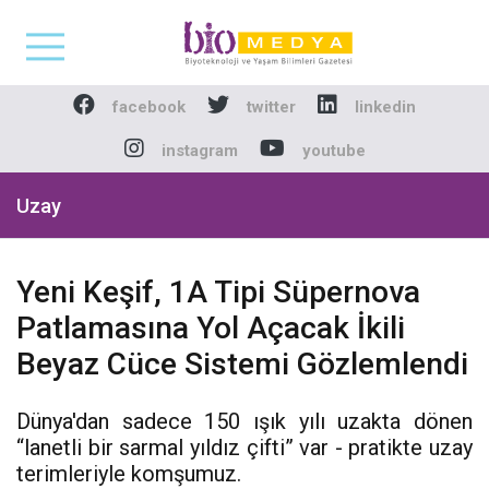
Biomedya - Biyotekno
facebook
twitter
linkedin
instagram
youtube
Uzay
Yeni Keşif, 1A Tipi Süpernova
Patlamasına Yol Açacak İkili
Beyaz Cüce Sistemi Gözlemlendi
Dünya'dan sadece 150 ışık yılı uzakta dönen
“lanetli bir sarmal yıldız çifti” var - pratikte uzay
terimleriyle komşumuz.