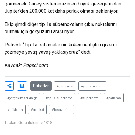
görünecek. Güneş sistemimizin en büyük gezegeni olan
Jüpiter'den 200.000 kat daha parlak olması bekleniyor.
Ekip şimdi diğer tip 1a süpernovaların çıkış noktalarını
bulmak için gökyüzünü araştırıyor.
Pelisoli, “Tip 1a patlamalarının kökenine ilişkin gizemi
çözmeye yavaş yavaş yaklaşıyoruz” dedi.
Kaynak:
Popsci.com
Etiketler
#çarpışma
#yıldız sistemi
#yerçekimsel dalga
#tip 1a süpernova
#süpernova
#patlama
#gökbilim
#galaksi
#beyaz cüce
Toplam Görüntülenme 1318