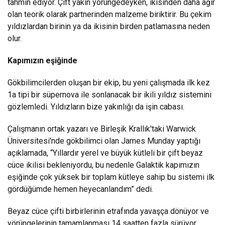
tahmin ediyor. Çift yakın yörüngedeyken, ikisinden daha ağır
olan teorik olarak partnerinden malzeme biriktirir. Bu çekim
yıldızlardan birinin ya da ikisinin birden patlamasına neden
olur.
Kapımızın eşiğinde
Gökbilimcilerden oluşan bir ekip, bu yeni çalışmada ilk kez
1a tipi bir süpernova ile sonlanacak bir ikili yıldız sistemini
gözlemledi. Yıldızların bize yakınlığı da işin cabası.
Çalışmanın ortak yazarı ve Birleşik Krallık'taki Warwick
Üniversitesi'nde gökbilimci olan James Munday yaptığı
açıklamada, “Yıllardır yerel ve büyük kütleli bir çift beyaz
cüce ikilisi bekleniyordu, bu nedenle Galaktik kapımızın
eşiğinde çok yüksek bir toplam kütleye sahip bu sistemi ilk
gördüğümde hemen heyecanlandım” dedi.
Beyaz cüce çifti birbirlerinin etrafında yavaşça dönüyor ve
yörüngelerinin tamamlanması 14 saatten fazla sürüyor.