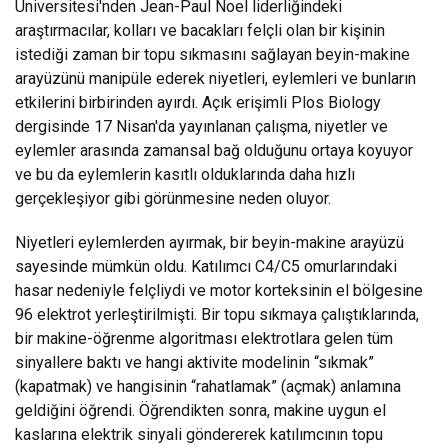
Üniversitesi'nden Jean-Paul Noel liderliğindeki
araştırmacılar, kolları ve bacakları felçli olan bir kişinin
istediği zaman bir topu sıkmasını sağlayan beyin-makine
arayüzünü manipüle ederek niyetleri, eylemleri ve bunların
etkilerini birbirinden ayırdı. Açık erişimli Plos Biology
dergisinde 17 Nisan'da yayınlanan çalışma, niyetler ve
eylemler arasında zamansal bağ olduğunu ortaya koyuyor
ve bu da eylemlerin kasıtlı olduklarında daha hızlı
gerçekleşiyor gibi görünmesine neden oluyor.
Niyetleri eylemlerden ayırmak, bir beyin-makine arayüzü
sayesinde mümkün oldu. Katılımcı C4/C5 omurlarındaki
hasar nedeniyle felçliydi ve motor korteksinin el bölgesine
96 elektrot yerleştirilmişti. Bir topu sıkmaya çalıştıklarında,
bir makine-öğrenme algoritması elektrotlara gelen tüm
sinyallere baktı ve hangi aktivite modelinin “sıkmak”
(kapatmak) ve hangisinin “rahatlamak” (açmak) anlamına
geldiğini öğrendi. Öğrendikten sonra, makine uygun el
kaslarına elektrik sinyali göndererek katılımcının topu