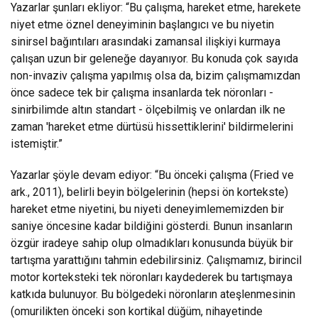
Yazarlar şunları ekliyor: “Bu çalışma, hareket etme, harekete
niyet etme öznel deneyiminin başlangıcı ve bu niyetin
sinirsel bağıntıları arasındaki zamansal ilişkiyi kurmaya
çalışan uzun bir geleneğe dayanıyor. Bu konuda çok sayıda
non-invaziv çalışma yapılmış olsa da, bizim çalışmamızdan
önce sadece tek bir çalışma insanlarda tek nöronları -
sinirbilimde altın standart - ölçebilmiş ve onlardan ilk ne
zaman 'hareket etme dürtüsü hissettiklerini' bildirmelerini
istemiştir.”
Yazarlar şöyle devam ediyor: “Bu önceki çalışma (Fried ve
ark., 2011), belirli beyin bölgelerinin (hepsi ön kortekste)
hareket etme niyetini, bu niyeti deneyimlememizden bir
saniye öncesine kadar bildiğini gösterdi. Bunun insanların
özgür iradeye sahip olup olmadıkları konusunda büyük bir
tartışma yarattığını tahmin edebilirsiniz. Çalışmamız, birincil
motor korteksteki tek nöronları kaydederek bu tartışmaya
katkıda bulunuyor. Bu bölgedeki nöronların ateşlenmesinin
(omurilikten önceki son kortikal düğüm, nihayetinde