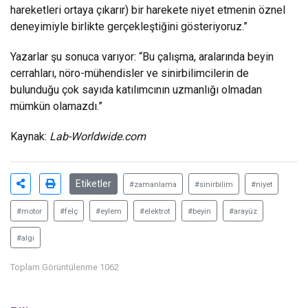
hareketleri ortaya çıkarır) bir harekete niyet etmenin öznel
deneyimiyle birlikte gerçekleştiğini gösteriyoruz.”
Yazarlar şu sonuca varıyor: “Bu çalışma, aralarında beyin
cerrahları, nöro-mühendisler ve sinirbilimcilerin de
bulunduğu çok sayıda katılımcının uzmanlığı olmadan
mümkün olamazdı.”
Kaynak:
Lab-Worldwide.com
Etiketler
#zamanlama
#sinirbilim
#niyet
#motor
#felç
#eylem
#elektrot
#beyin
#arayüz
#algı
Toplam Görüntülenme 1062