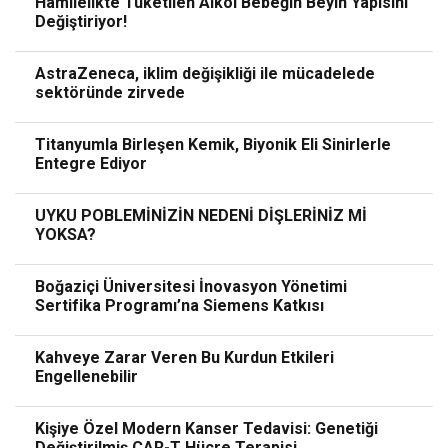
Hamilelikte Tüketilen Alkol Bebeğin Beyin Yapısını
Değiştiriyor!
AstraZeneca, iklim değişikliği ile mücadelede
sektöründe zirvede
Titanyumla Birleşen Kemik, Biyonik Eli Sinirlerle
Entegre Ediyor
UYKU POBLEMİNİZİN NEDENİ DİŞLERİNİZ Mİ
YOKSA?
Boğaziçi Üniversitesi İnovasyon Yönetimi
Sertifika Programı’na Siemens Katkısı
Kahveye Zarar Veren Bu Kurdun Etkileri
Engellenebilir
Kişiye Özel Modern Kanser Tedavisi: Genetiği
Değiştirilmiş CAR-T Hücre Terapisi