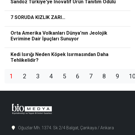
Sandoz Türkiye'ye İnovatif Ürün Tanıtım Ödülü
7 SORUDA KIZLIK ZARI…
Orta Amerika Volkanları Dünya'nın Jeolojik
Evrimine Dair İpuçları Sunuyor
Kedi Isırığı Neden Köpek Isırmasından Daha
Tehlikelidir?
1
2
3
4
5
6
7
8
9
1
Oğuzlar Mh. 1374. Sk 2/4 Balgat, Çankaya / Ankara