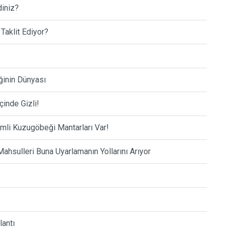
diniz?
 Taklit Ediyor?
ğinin Dünyası
çinde Gizli!
mli Kuzugöbeği Mantarları Var!
 Mahsulleri Buna Uyarlamanın Yollarını Arıyor
lantı