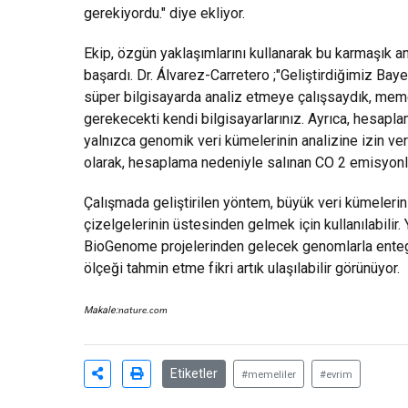
gerekiyordu." diye ekliyor.
Ekip, özgün yaklaşımlarını kullanarak bu karmaşık an
başardı. Dr. Álvarez-Carretero ;"Geliştirdiğimiz Ba
süper bilgisayarda analiz etmeye çalışsaydık, mem
gerekecekti kendi bilgisayarlarınız. Ayrıca, hesapl
yalnızca genomik veri kümelerinin analizine izin v
olarak, hesaplama nedeniyle salınan CO 2 emisyonlar
Çalışmada geliştirilen yöntem, büyük veri kümelerin
çizelgelerinin üstesinden gelmek için kullanılabili
BioGenome projelerinden gelecek genomlarla entegr
ölçeği tahmin etme fikri artık ulaşılabilir görünüyor.
Makale:
nature.com
Etiketler
#memeliler
#evrim