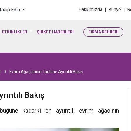
loji & Yaşam Bilimler
Hakkımızda
|
Künye
|
R
 Takip Edin
ETKİNLİKLER
ŞİRKET HABERLERİ
FİRMA REHBERİ
e
Evrim Ağaçlarının Tarihine Ayrıntılı Bakış
rıntılı Bakış
bugüne kadarki en ayrıntılı evrim ağacının