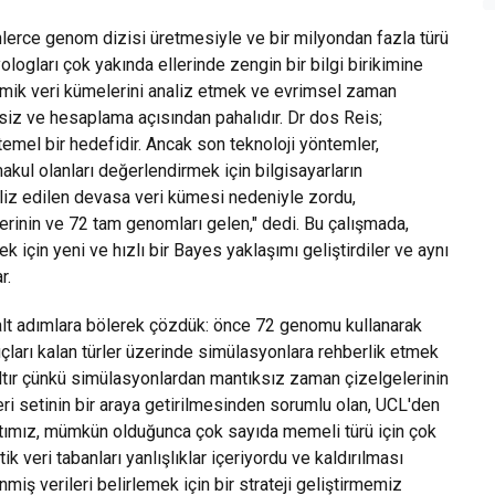
nlerce genom dizisi üretmesiyle ve bir milyondan fazla türü
yologları çok yakında ellerinde zengin bir bilgi birikimine
nomik veri kümelerini analiz etmek ve evrimsel zaman
siz ve hesaplama açısından pahalıdır. Dr dos Reis;
temel bir hedefidir. Ancak son teknoloji yöntemler,
ul olanları değerlendirmek için bilgisayarların
liz edilen devasa veri kümesi nedeniyle zordu,
erinin ve 72 tam genomları gelen," dedi. Bu çalışmada,
 için yeni ve hızlı bir Bayes yaklaşımı geliştirdiler ve aynı
r.
i alt adımlara bölerek çözdük: önce 72 genomu kullanarak
ları kalan türler üzerinde simülasyonlara rehberlik etmek
altır çünkü simülasyonlardan mantıksız zaman çizelgelerinin
ri setinin bir araya getirilmesinden sorumlu olan, UCL'den
attımız, mümkün olduğunca çok sayıda memeli türü için çok
 veri tabanları yanlışlıklar içeriyordu ve kaldırılması
nmiş verileri belirlemek için bir strateji geliştirmemiz