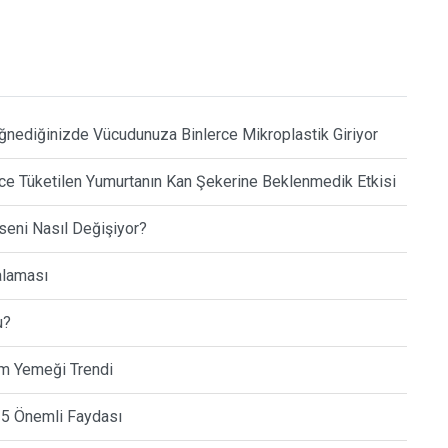
ğnediğinizde Vücudunuza Binlerce Mikroplastik Giriyor
 Tüketilen Yumurtanın Kan Şekerine Beklenmedik Etkisi
kseni Nasıl Değişiyor?
alaması
u?
am Yemeği Trendi
a 5 Önemli Faydası