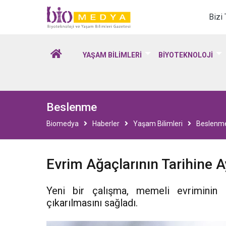
Biomedya - Biyotekno
Bizi
YAŞAM BİLİMLERİ
BİYOTEKNOLOJİ
Beslenme
Biomedya
Haberler
Yaşam Bilimleri
Beslenm
Evrim Ağaçlarının Tarihine Ay
Yeni bir çalışma, memeli evriminin 
çıkarılmasını sağladı.