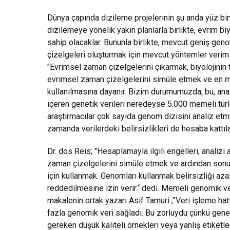
Dünya çapında dizileme projelerinin şu anda yüz bi
dizilemeye yönelik yakın planlarla birlikte, evrim bi
sahip olacaklar. Bununla birlikte, mevcut geniş ge
çizelgeleri oluşturmak için mevcut yöntemler verim
"Evrimsel zaman çizelgelerini çıkarmak, biyolojinin 
evrimsel zaman çizelgelerini simüle etmek ve en mak
kullanılmasına dayanır. Bizim durumumuzda, bu, ana
içeren genetik verileri neredeyse 5.000 memeli türl
araştırmacılar çok sayıda genom dizisini analiz etmek
zamanda verilerdeki belirsizlikleri de hesaba kattıla
Dr. dos Reis; "Hesaplamayla ilgili engelleri, analiz
zaman çizelgelerini simüle etmek ve ardından sonuç
için kullanmak. Genomları kullanmak belirsizliği az
reddedilmesine izin verir.“ dedi. Memeli genomik ve
makalenin ortak yazarı Asif Tamuri ;"Veri işleme h
fazla genomik veri sağladı. Bu zorluydu çünkü genetik
gereken düşük kaliteli örnekleri veya yanlış etiketle