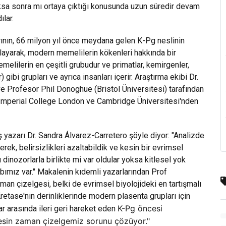
ksa sonra mı ortaya çıktığı konusunda uzun süredir devam
ılar.
rının, 66 milyon yıl önce meydana gelen K-Pg neslinin
layarak, modern memelilerin kökenleri hakkında bir
elilerin en çeşitli grubudur ve primatlar, kemirgenler,
 gibi grupları ve ayrıca insanları içerir. Araştırma ekibi Dr.
 Profesör Phil Donoghue (Bristol Üniversitesi) tarafından
, Imperial College London ve Cambridge Üniversitesi'nden
azarı Dr. Sandra Álvarez-Carretero şöyle diyor: "Analizde
erek, belirsizlikleri azaltabildik ve kesin bir evrimsel
inozorlarla birlikte mi var oldular yoksa kitlesel yok
vabımız var." Makalenin kıdemli yazarlarından Prof
an çizelgesi, belki de evrimsel biyolojideki en tartışmalı
 Kretase'nin derinliklerinde modern plasenta grupları için
K-Pg öncesi
ar arasında ileri geri hareket eden
Kesin zaman çizelgemiz sorunu çözüyor."