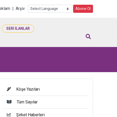
i
eklam
|
Arşiv
Abone Ol
SERİ İLANLAR
Köşe Yazıları
Tüm Sayılar
Şirket Haberleri