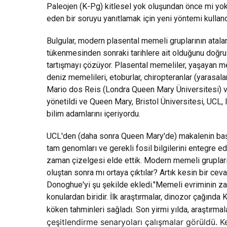
Paleojen (K-Pg) kitlesel yok oluşundan önce mi yo
eden bir soruyu yanıtlamak için yeni yöntemi kulland
Bulgular, modern plasental memeli gruplarının atala
tükenmesinden sonraki tarihlere ait olduğunu doğru
tartışmayı çözüyor. Plasental memeliler, yaşayan mem
deniz memelileri, etoburlar, chiropteranlar (yarasalar)
Mario dos Reis (Londra Queen Mary Üniversitesi) ve
yönetildi ve Queen Mary, Bristol Üniversitesi, UCL
bilim adamlarını içeriyordu.
UCL'den (daha sonra Queen Mary'de) makalenin baş y
tam genomları ve gerekli fosil bilgilerini entegre ed
zaman çizelgesi elde ettik. Modern memeli grupları d
oluştan sonra mı ortaya çıktılar? Artık kesin bir ce
Donoghue'yi şu şekilde ekledi."Memeli evriminin zam
konulardan biridir. İlk araştırmalar, dinozor çağında
köken tahminleri sağladı. Son yirmi yılda, araştırmal
çeşitlendirme senaryoları
çalışmalar görüldü. 